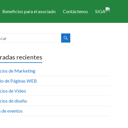
Beneficios para el asociado
Estás aquí:
CRDASCZ
>
Noticias
Contáctenos
>
Asesoramiento Jurídico
SIGA
radas recientes
icios de Marketing
ño de Páginas WEB
cios de Video
cios de diseño
n de eventos