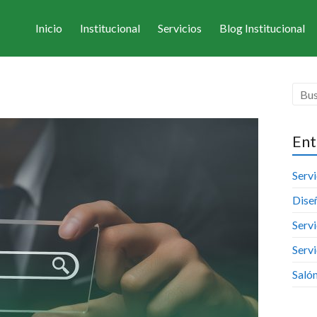
Inicio
Institucional
Servicios
Blog Institucional
Ent
Serv
Dise
Servi
Servi
Saló